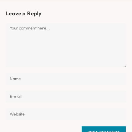
Leave a Reply
Comment
Enter
your
name
Enter
or
your
username
email
Enter
to
address
your
comment
to
website
comment