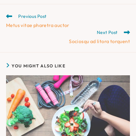
Read
Previous Post
more
Metus vitae pharetra auctor
articles
Next Post
Sociosqu ad litora torquent
YOU MIGHT ALSO LIKE