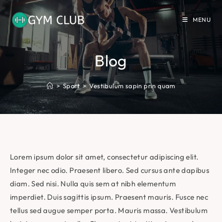
Skip
to
MENU
content
Blog
>
Sport
>
Vestibulum sapin prin quam
Lorem ipsum dolor sit amet, consectetur adipiscing elit.
Integer nec odio. Praesent libero. Sed cursus ante dapibus
diam. Sed nisi. Nulla quis sem at nibh elementum
imperdiet. Duis sagittis ipsum. Praesent mauris. Fusce nec
tellus sed augue semper porta. Mauris massa. Vestibulum