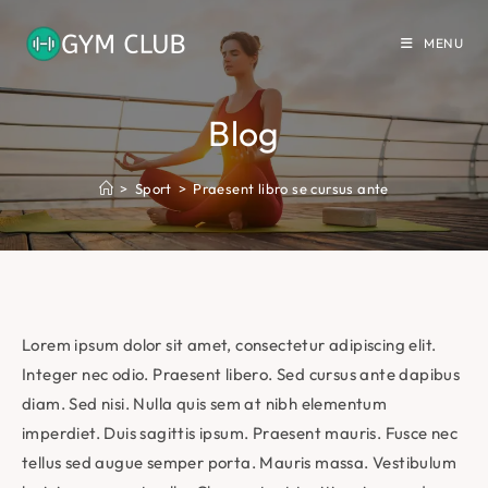
Skip
to
MENU
content
Blog
>
Sport
>
Praesent libro se cursus ante
Lorem ipsum dolor sit amet, consectetur adipiscing elit.
Integer nec odio. Praesent libero. Sed cursus ante dapibus
diam. Sed nisi. Nulla quis sem at nibh elementum
imperdiet. Duis sagittis ipsum. Praesent mauris. Fusce nec
tellus sed augue semper porta. Mauris massa. Vestibulum