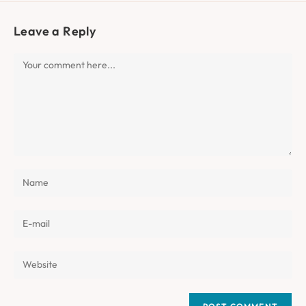
Leave a Reply
Comment
Enter
your
name
Enter
or
your
username
email
Enter
to
address
your
comment
to
website
comment