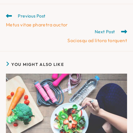
Read
Previous Post
more
Metus vitae pharetra auctor
articles
Next Post
Sociosqu ad litora torquent
YOU MIGHT ALSO LIKE